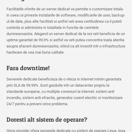
Facilitatile oferite de un server dedicat va permite o customizare totala
in ceea ce priveste instalarile de software, modificarile de user, backup-
ul de date, plus alte facilitati si astfel veti avea certitudinea ca il puteti
controla si administra in totalitate in functie de cerintele
dumneavoastra. Alegand un server dedicat de la noi veti beneficia de un
uptime garantat de 99,9% si astfel va veti putea concentra toata atentia
asupra afacerii dumneavoastra, stiind ca ati investit intr-o infrastructura
hardware de cea mai buna calitate.
Fara downtime!
Serverele dedicate beneficiaza de o viteza in internet minim garantata
prin SLA de 99.99%. Sunt gazduite intr-un datacenter propriu la
standarde europene, cu multiple conexiuni la internet, sistem anti
incendiu, sistem anti efractie, generator curent electric si monitorizare
24/7 pentru a preveni orice problema.
Doresti alt sistem de operare?
Orice provider ofera serverele dedicate cu sistem de operare Linux, insa