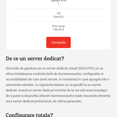
Adrese IPv6
1
OS
CentOS
Pret lunar
149.00 €
Comanda
De ce un server dedicat?
Serviciile de gazduire pe un server dedicat virtual (VDS/VPS) nu va
ofera intotdeauna controlul dorit de dumneavoastra, configuratia si
accesibilitatea de care aveti nevoie. In momentul in care ajungeti intr-o
asemenea situatie, cu siguranta trebuie sa va ganditi la un server
dedicat. Avand un server dedicat inchiriat de la noi veti avea avantajul
de a pune la dispozitia afacerii dumneavoastra toate resursele aferente
unui server dedicat profesional, de ultima generatie.
Configurare totala?