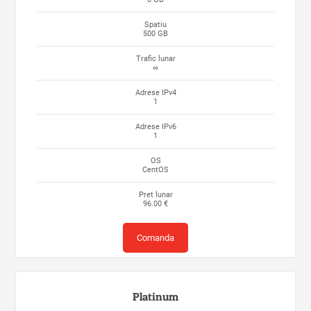
Spatiu
500 GB
Trafic lunar
∞
Adrese IPv4
1
Adrese IPv6
1
OS
CentOS
Pret lunar
96.00 €
Comanda
Platinum