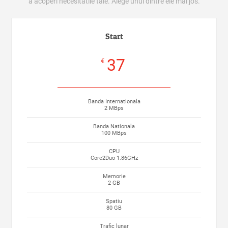
a acoperi necesitatile tale. Alege unul dintre ele mai jos.
Start
37
€
Banda Internationala
2 MBps
Banda Nationala
100 MBps
CPU
Core2Duo 1.86GHz
Memorie
2 GB
Spatiu
80 GB
Trafic lunar