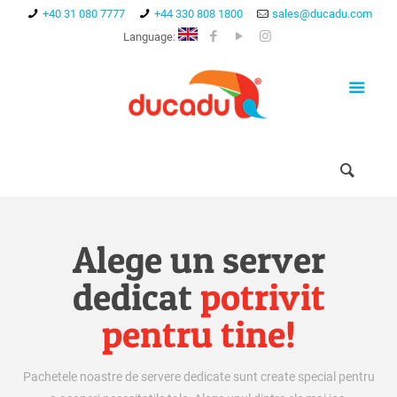
+40 31 080 7777
+44 330 808 1800
sales@ducadu.com
Language:
Alege un server
dedicat
potrivit
pentru tine!
Pachetele noastre de servere dedicate sunt create special pentru