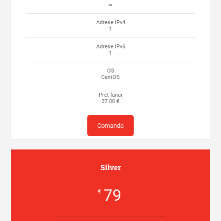
∞
Adrese IPv4
1
Adrese IPv6
1
OS
CentOS
Pret lunar
37.00 €
Comanda
Silver
79
€