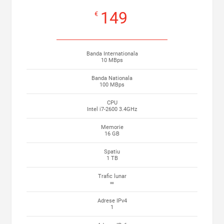
149
€
Banda Internationala
10 MBps
Banda Nationala
100 MBps
CPU
Intel i7-2600 3.4GHz
Memorie
16 GB
Spatiu
1 TB
Trafic lunar
∞
Adrese IPv4
1