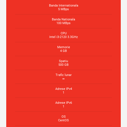
Banda Internationala
5 MBps
Banda Nationala
100 MBps
CPU
Intel i3-2120 3.3GHz
Memorie
4 GB
Spatiu
500 GB
Trafic lunar
∞
Adrese IPv4
1
Adrese IPv6
1
OS
CentOS